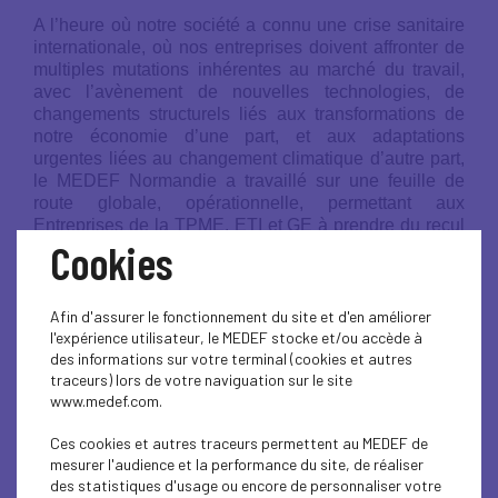
A l’heure où notre société a connu une crise sanitaire
internationale, où nos entreprises doivent affronter de
multiples mutations inhérentes au marché du travail,
avec l’avènement de nouvelles technologies, de
changements structurels liés aux transformations de
notre économie d’une part, et aux adaptations
urgentes liées au changement climatique d’autre part,
le MEDEF Normandie a travaillé sur une feuille de
route globale, opérationnelle, permettant aux
Entreprises de la TPME, ETI et GE à prendre du recul
Cookies
et à se projeter vers l’
Entreprise de Demain.
La
Responsabilité Sociétale de l’Entreprise
est un
des moyens pour parvenir à l’objectif.
Afin d'assurer le fonctionnement du site et d'en améliorer
l'expérience utilisateur, le MEDEF stocke et/ou accède à
L’entreprise qui pratique la RSE va chercher à être
des informations sur votre terminal (cookies et autres
économiquement viable, performante mais aussi à
traceurs) lors de votre naviguation sur le site
avoir un impact positif sur la société.
www.medef.com.
Ces cookies et autres traceurs permettent au MEDEF de
La Route RSE du MEDEF Normandie a pour
mesurer l'audience et la performance du site, de réaliser
vocation de travailler en démarche partenariale
des statistiques d'usage ou encore de personnaliser votre