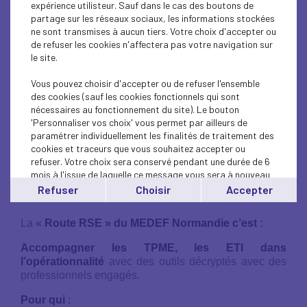
avec les experts et outils existants pour projeter
expérience utilisteur. Sauf dans le cas des boutons de
nos entreprises vers l’avenir.
partage sur les réseaux sociaux, les informations stockées
ne sont transmises à aucun tiers. Votre choix d'accepter ou
Le MEDEF Normandie veut insuffler un mouvement de
de refuser les cookies n'affectera pas votre navigation sur
fond pour une transformation réussie et maîtrisée de
le site.
l’entreprise.
Vous pouvez choisir d'accepter ou de refuser l'ensemble
Objectif :
des cookies (sauf les cookies fonctionnels qui sont
nécessaires au fonctionnement du site). Le bouton
Le MEDEF Normandie propose la Route RSE en
'Personnaliser vos choix' vous permet par ailleurs de
favorisant l’acculturation, l’appropriation, la
paramétrer individuellement les finalités de traitement des
compréhension, l’application de la Loi PACTE pour
cookies et traceurs que vous souhaitez accepter ou
que les entreprises aillent jusqu’à la Transition
refuser. Votre choix sera conservé pendant une durée de 6
Environnementale et pourquoi pas jusqu’à la définition
mois à l'issue de laquelle ce message vous sera à nouveau
d’une raison d’être voire jusqu’à la formalisation d’une
affiché..
Refuser
Choisir
Accepter
société à mission.
Vous pouvez modifier votre choix à tout moment en
cliquant sur le lien
'cookies'
en bas de page.
La
«
Route RSE » du MEDEF Normandie c’est
:
Accompagner les TPME, les ETI dans
l’opérationnalité
avec des outils décryptés avec des
professionnels engagés.
Pour qui
: