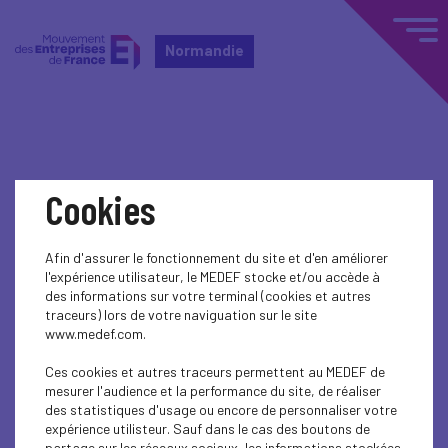
Normandie
Home
Événements nationaux
Cookies
Événements nationaux
Afin d'assurer le fonctionnement du site et d'en améliorer
l'expérience utilisateur, le MEDEF stocke et/ou accède à
DANS LES MÉDIAS
des informations sur votre terminal (cookies et autres
traceurs) lors de votre naviguation sur le site
DANS LES MÉDIAS
www.medef.com.
DANS LES MÉDIAS
Ces cookies et autres traceurs permettent au MEDEF de
mesurer l'audience et la performance du site, de réaliser
des statistiques d'usage ou encore de personnaliser votre
DANS LES MÉDIAS
expérience utilisteur. Sauf dans le cas des boutons de
partage sur les réseaux sociaux, les informations stockées