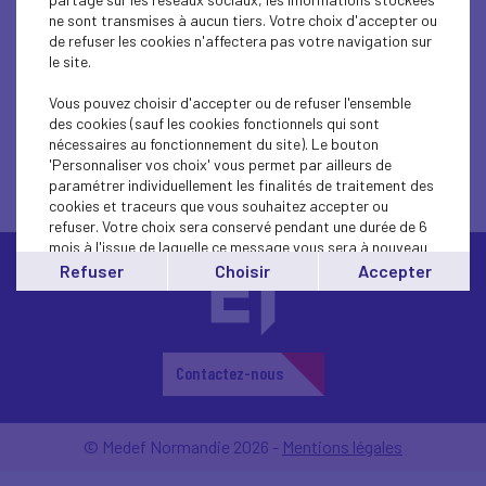
DANS LES MÉDIAS
ne sont transmises à aucun tiers. Votre choix d'accepter ou
de refuser les cookies n'affectera pas votre navigation sur
le site.
Vous pouvez choisir d'accepter ou de refuser l'ensemble
des cookies (sauf les cookies fonctionnels qui sont
nécessaires au fonctionnement du site). Le bouton
'Personnaliser vos choix' vous permet par ailleurs de
paramétrer individuellement les finalités de traitement des
cookies et traceurs que vous souhaitez accepter ou
refuser. Votre choix sera conservé pendant une durée de 6
mois à l'issue de laquelle ce message vous sera à nouveau
affiché..
Refuser
Choisir
Accepter
Vous pouvez modifier votre choix à tout moment en
cliquant sur le lien
'cookies'
en bas de page.
Contactez-nous
© Medef Normandie 2026 -
Mentions légales