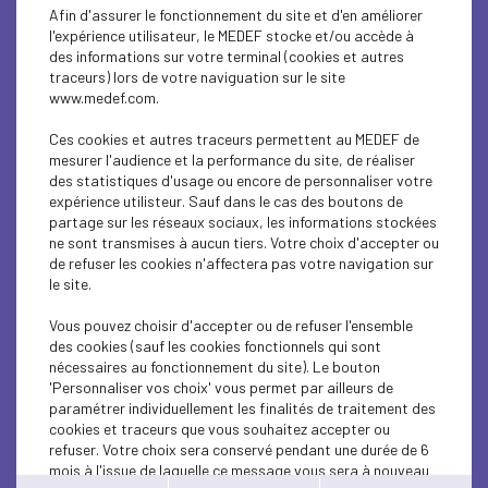
MEDEF LIFE
Afin d'assurer le fonctionnement du site et d'en améliorer
l'expérience utilisateur, le MEDEF stocke et/ou accède à
MEDEF LIFE
des informations sur votre terminal (cookies et autres
traceurs) lors de votre naviguation sur le site
www.medef.com.
ECONOMY
Ces cookies et autres traceurs permettent au MEDEF de
ECONOMY
mesurer l'audience et la performance du site, de réaliser
des statistiques d'usage ou encore de personnaliser votre
INTERNATIONAL - EUROPE
expérience utilisteur. Sauf dans le cas des boutons de
partage sur les réseaux sociaux, les informations stockées
ne sont transmises à aucun tiers. Votre choix d'accepter ou
MEDEF LIFE
de refuser les cookies n'affectera pas votre navigation sur
le site.
EDUCATION-TRAINING
Vous pouvez choisir d'accepter ou de refuser l'ensemble
MEDEF LIFE
des cookies (sauf les cookies fonctionnels qui sont
nécessaires au fonctionnement du site). Le bouton
EDUCATION-TRAINING
'Personnaliser vos choix' vous permet par ailleurs de
paramétrer individuellement les finalités de traitement des
cookies et traceurs que vous souhaitez accepter ou
MEDEF LIFE
refuser. Votre choix sera conservé pendant une durée de 6
mois à l'issue de laquelle ce message vous sera à nouveau
MEDEF LIFE