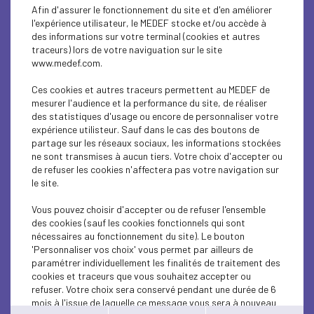
DIGITAL
Afin d'assurer le fonctionnement du site et d'en améliorer
l'expérience utilisateur, le MEDEF stocke et/ou accède à
SUSTAINABLE DEVELOPMENT
des informations sur votre terminal (cookies et autres
traceurs) lors de votre naviguation sur le site
www.medef.com.
SUSTAINABLE DEVELOPMENT
Ces cookies et autres traceurs permettent au MEDEF de
SOCIAL
mesurer l'audience et la performance du site, de réaliser
des statistiques d'usage ou encore de personnaliser votre
MEDEF LIFE
expérience utilisteur. Sauf dans le cas des boutons de
partage sur les réseaux sociaux, les informations stockées
ne sont transmises à aucun tiers. Votre choix d'accepter ou
MEDEF LIFE
de refuser les cookies n'affectera pas votre navigation sur
le site.
MEDEF LIFE
Vous pouvez choisir d'accepter ou de refuser l'ensemble
ECONOMY
des cookies (sauf les cookies fonctionnels qui sont
nécessaires au fonctionnement du site). Le bouton
ECONOMY
'Personnaliser vos choix' vous permet par ailleurs de
paramétrer individuellement les finalités de traitement des
cookies et traceurs que vous souhaitez accepter ou
INTERNATIONAL - EUROPE
refuser. Votre choix sera conservé pendant une durée de 6
mois à l'issue de laquelle ce message vous sera à nouveau
ECONOMY